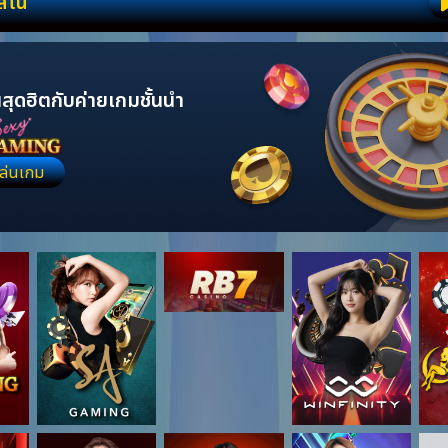
สิโน
สุดฮิต
กับค่ายเกมชั้นนำ
เล่นเกม