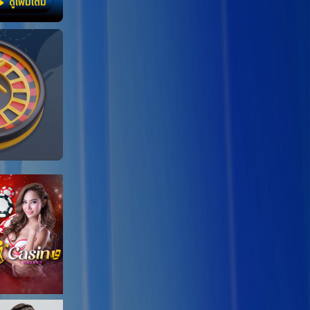
ดูเพิ่มเติม
คาสิโนสุดฮิต
กับค่ายเกมชั้นนำ
เล่นเกม