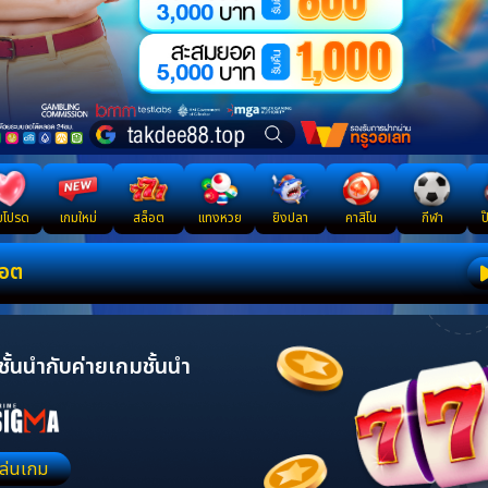
มโปรด
เกมใหม่
สล็อต
แทงหวย
ยิงปลา
คาสิโน
กีฬา
ป
็อต
ั้นนำ
กับค่ายเกมชั้นนำ
เล่นเกม