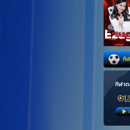
Item
กี
1
of
2
กีฬาต