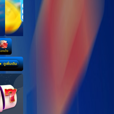
๊อกเด้ง
ดูเพิ่มเติม
สล็อตชั้นนำ
กับค่ายเกมชั้นนำ
เล่นเกม