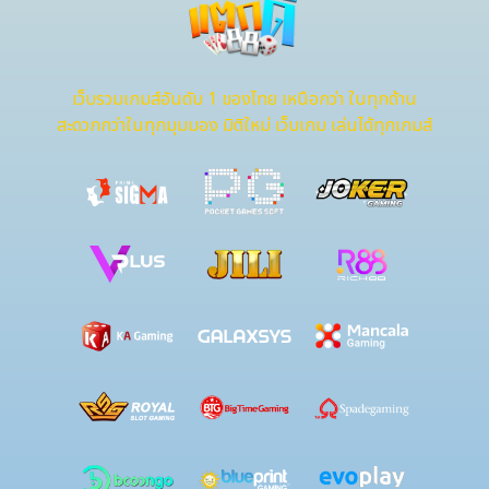
2
เว็บรวมเกมส์อันดับ 1 ของไทย เหนือกว่า ในทุกด้าน
สะดวกกว่าในทุกมุมมอง มิติใหม่ เว็บเกม เล่นได้ทุกเกมส์