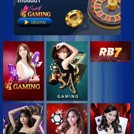
เกมชั้นนำ
เล่นเกม
Item
1
of
15